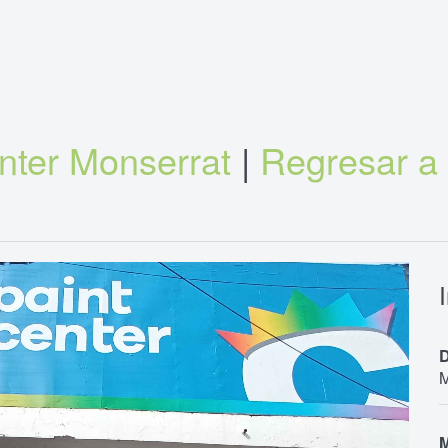
nter Monserrat
|
Regresar a
D
M