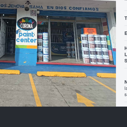
T
E
H
L
N
l
s