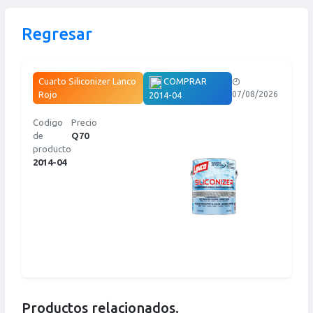
Regresar
COMPRAR
Cuarto Siliconizer Lanco
Rojo
07/08/2026
2014-04
Codigo
Precio
de
Q70
producto
2014-04
Productos relacionados.